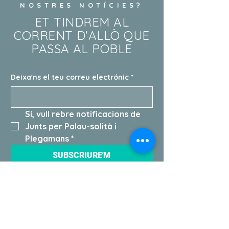
NOSTRES NOTÍCIES?
ET TINDREM AL
CORRENT D'ALLÒ QUE
PASSA AL POBLE
Deixa'ns el teu correu electrónic
*
Sí, vull rebre notificacions de 
Junts per Palau-solità i 
Plegamans
*
SUBSCRIURE'M
EN QUÈ ET PODEM AJUDAR