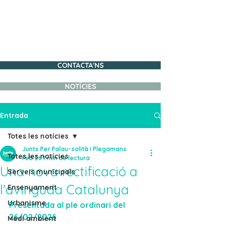
JUNTS PER PALAU-
SOLITÀ I PLEGAMANS
TREBALLEM PER UN
POBLE MILLOR
CONTACTA'NS
NOTÍCIES
Entrada
Totes les notícies
Junts Per Palau-solità i Plegamans
Totes les notícies
Feb 26
1 min de lectura
Una nova rectificació a
Serveis municipals
l'avinguda Catalunya
Ensenyament
Urbanisme
Presentada al ple ordinari del 
26/02/2026
Medi ambient