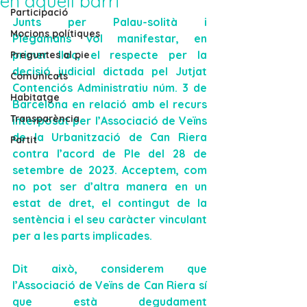
en aquell barri
Participació
Junts per Palau-solità i 
Mocions polítiques
Plegamans
 vol manifestar, en 
primer lloc, 
el respecte per la 
Preguntes al pie
decisió judicial
 dictada pel Jutjat 
Comunicats
Contenciós Administratiu núm. 3 de 
Habitatge
Barcelona en relació amb el recurs 
Transparència
interposat per l’Associació de Veïns 
de la Urbanització de Can Riera 
Partit
contra l’acord de Ple del 28 de 
setembre de 2023. Acceptem, com 
no pot ser d’altra manera en un 
estat de dret, el contingut de la 
sentència i el seu caràcter vinculant 
per a les parts implicades.
Dit això, considerem que 
l’Associació de Veïns de Can Riera 
sí 
que està degudament 