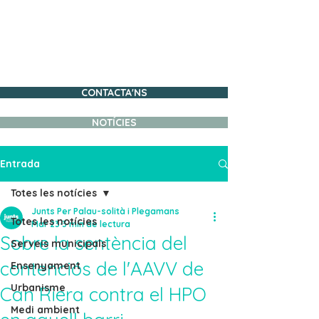
JUNTS PER PALAU-
SOLITÀ I PLEGAMANS
TREBALLEM PER UN
POBLE MILLOR
CONTACTA'NS
NOTÍCIES
Entrada
Totes les notícies
Junts Per Palau-solità i Plegamans
Totes les notícies
Mar 23
3 min de lectura
Sobre la sentència del
Serveis municipals
contenciós de l'AAVV de
Ensenyament
Urbanisme
Can Riera contra el HPO
Medi ambient